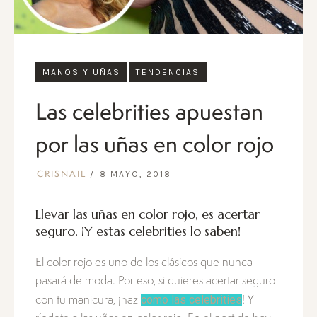
MANOS Y UÑAS
TENDENCIAS
Las celebrities apuestan
por las uñas en color rojo
8 MAYO, 2018
CRISNAIL
Llevar las uñas en color rojo, es acertar
seguro. ¡Y estas celebrities lo saben!
El color rojo es uno de los clásicos que nunca
pasará de moda. Por eso, si quieres acertar seguro
como las celebrities
con tu manicura, ¡haz
! Y