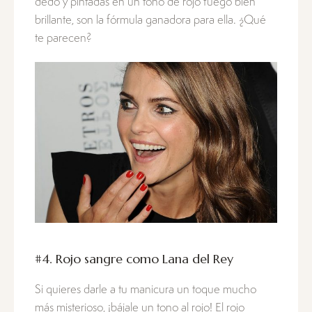
dedo y pintadas en un tono de rojo fuego bien
brillante, son la fórmula ganadora para ella. ¿Qué
te parecen?
#4. Rojo sangre como Lana del Rey
Si quieres darle a tu manicura un toque mucho
más misterioso, ¡bájale un tono al rojo! El rojo