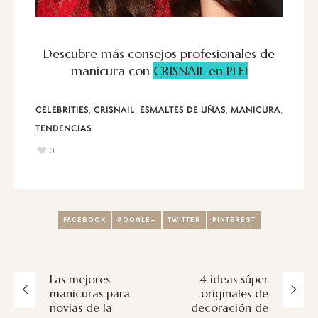
Descubre más consejos profesionales de
manicura con
CRISNAIL en PLEI
,
,
,
,
CELEBRITIES
CRISNAIL
ESMALTES DE UÑAS
MANICURA
TENDENCIAS
0
FACEBOOK
GOOGLE+
TWITTER
PINTEREST
Las mejores
4 ideas súper
manicuras para
originales de
novias de la
decoración de