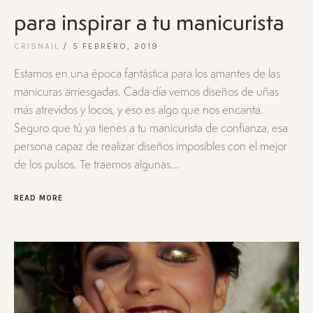
para inspirar a tu manicurista
CRISNAIL
5 FEBRERO, 2019
Estamos en una época fantástica para los amantes de las
manicuras arriesgadas. Cada día vemos diseños de uñas
más atrevidos y locos, y eso es algo que nos encanta.
Seguro que tú ya tienes a tu manicurista de confianza, esa
persona capaz de realizar diseños imposibles con el mejor
de los pulsos. Te traemos algunas...
READ MORE