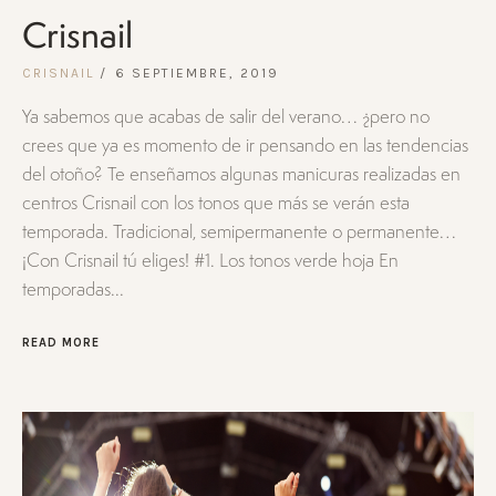
Crisnail
CRISNAIL
6 SEPTIEMBRE, 2019
Ya sabemos que acabas de salir del verano… ¿pero no
crees que ya es momento de ir pensando en las tendencias
del otoño? Te enseñamos algunas manicuras realizadas en
centros Crisnail con los tonos que más se verán esta
temporada. Tradicional, semipermanente o permanente…
¡Con Crisnail tú eliges! #1. Los tonos verde hoja En
temporadas...
READ MORE