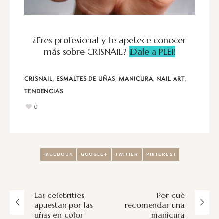
¿Eres profesional y te apetece conocer
más sobre CRISNAIL?
¡Dale a PLEI!
,
,
,
,
CRISNAIL
ESMALTES DE UÑAS
MANICURA
NAIL ART
TENDENCIAS
0
FACEBOOK
GOOGLE+
TWITTER
PINTEREST
Las celebrities
Por qué
apuestan por las
recomendar una
uñas en color
manicura