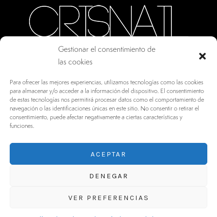
Gestionar el consentimiento de
las cookies
CALLE ORO, 10 · COLMENAR VIEJO MADRID
Para ofrecer las mejores experiencias, utilizamos tecnologías como las cookies
28770, ESPAÑA
para almacenar y/o acceder a la información del dispositivo. El consentimiento
de estas tecnologías nos permitirá procesar datos como el comportamiento de
INFO@DRV.ES
navegación o las identificaciones únicas en este sitio. No consentir o retirar el
consentimiento, puede afectar negativamente a ciertas características y
+34 902 100 021
funciones.
ACEPTAR
DENEGAR
VER PREFERENCIAS
Crisnail 2017 | Todos los derechos reservados