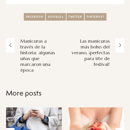
FACEBOOK
GOOGLE+
TWITTER
PINTEREST
Manicuras a
Las manicuras
través de la
más boho del
historia: algunas
verano, ¡perfectas
uñas que
para irte de
marcaron una
festival!
época
More posts