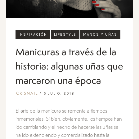
INSPIRACIÓN
LIFESTYLE
MANOS Y UÑAS
Manicuras a través de la
historia: algunas uñas que
marcaron una época
5 JULIO, 2018
CRISNAIL
El arte de la manicura se remonta a tiempos
inmemoriales. Si bien, obviamente, los tiempos han
ido cambiando y el hecho de hacerse las uñas se
ha ido extendiendo y comercializado hasta la