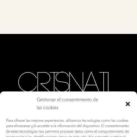
Gestionar el consentimiento de
las cookies
CALLE ORO, 10 · COLMENAR VIEJO MADRID
Para ofrecer las mejores experiencias, utilizamos tecnologías como las cookies
28770, ESPAÑA
para almacenar y/o acceder a la información del dispositivo. El consentimiento
de estas tecnologías nos permitirá procesar datos como el comportamiento de
INFO@DRV.ES