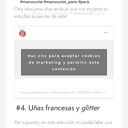
#manucurist #manucurist_paris #paris
Otra idea para uñas acrílicas que nos encanta es
Manucurist
8 
Una publicación compartida de
(@manucurist) el
esta.¡No la pierdas de vista!
Haz clic para aceptar cookies
de marketing y permitir este
contenido
Una publicación compartida de SIBERIA salón • Nail Art salon (@siberia_salon)
#4. Uñas francesas y
glitter
Por supuesto, en esta selección no podía faltar una