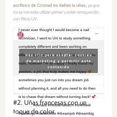
acrílicos de Crisnail no dañan la uñas,
ya que
no se necesita utilizar primer y están enriquecido
con filtros UV.
I never ever thought I would become a nail
technician, I went to Uni to study something
completely different and been working on
Haz clic para aceptar cookies
different types of jobs so far, nothing related to
de marketing y permitir este
nails, however I’m so happy I finally found my
contenido
passion, a job that truly makes me happy
sometimes you just run into you dream job
without planning it, and all you need to do then
is to chase that dream without turning back!
.
#2. Uñas francesas con un
. . . . . . . #uknails #mobilenailtech #sheffield
toque de color
#nailstogo #nailtechlife #dreamjob #dreambig