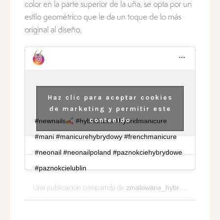
color en la parte superior de la uña, se opta por un
estilo geométrico que le da un toque de lo más
original al diseño.
Haz clic para aceptar cookies
de marketing y permitir este
contenido
#newnails
#hybridnails #hybridmanicure
#mani #manicurehybrydowy #frenchmanicure
#neonail #neonailpoland #paznokciehybrydowe
#paznokcielublin
zmalowane_hybrydami
Una publicación compartida de
(@zmal