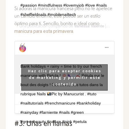
#passion #mindfulness #lovemyjob #love #nails
Si adoras la manicura francesa pero no te apetece
#sheffieldnails #mobilenailtech
un cambio enorme, este puede ser un estilo
óptimo para ti. Sencillo, bonito e ideal como
Vanessa Valente
Una publicación compartida de
(@thewhitepeonynails) el
manicura para esta primavera.
Bank holidays + rainy = time to try our french
Haz clic para aceptar cookies
manicure with Petula !
Pétula sur le
de marketing y permitir este
contenido
bout des doigts ! Retrouvez nos tutos dans la
rubrique Nails
Pic by Manucurist . #tuto
#nailtutorials #frenchmanicure #bankholiday
#rainyday #farniente #nails #green
#greenbeauty #nature #pink #petula
#3. Uñas en llamas