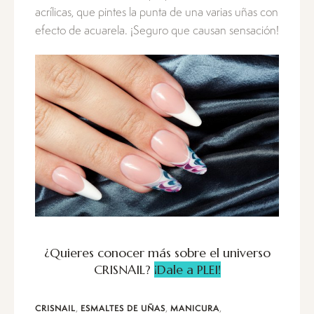
acrílicas, que pintes la punta de una varias uñas con
efecto de acuarela. ¡Seguro que causan sensación!
¿Quieres conocer más sobre el universo
CRISNAIL?
¡Dale a PLEI!
,
,
,
CRISNAIL
ESMALTES DE UÑAS
MANICURA