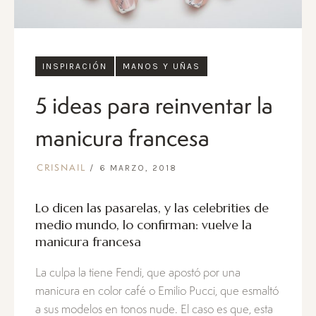
INSPIRACIÓN
MANOS Y UÑAS
5 ideas para reinventar la
manicura francesa
6 MARZO, 2018
CRISNAIL
Lo dicen las pasarelas, y las celebrities de
medio mundo, lo confirman: vuelve la
manicura francesa
La culpa la tiene Fendi, que apostó por una
manicura en color café o Emilio Pucci, que esmaltó
a sus modelos en tonos nude. El caso es que, esta