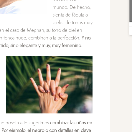
mundo. De hecho,
sienta de fábula a
pieles de tonos muy
 en el caso de Meghan, su tono de piel en
n tonos nude, combinan a la perfección.
Y no,
rrido, sino elegante y muy, muy femenino
.
que nosotros te sugerimos
combinar las uñas en
 Por ejemplo, el negro o con detalles en clave