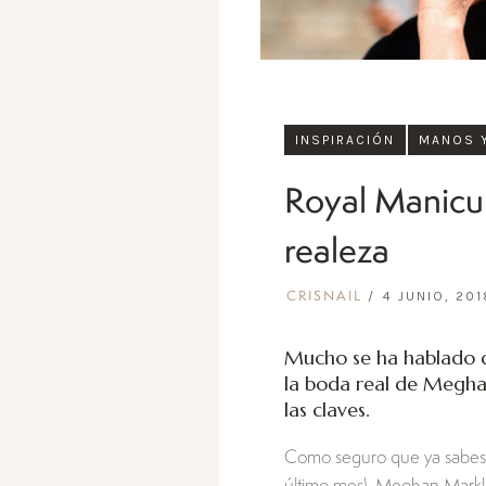
INSPIRACIÓN
MANOS 
Royal Manicur
realeza
4 JUNIO, 201
CRISNAIL
Mucho se ha hablado d
la boda real de Meghan
las claves.
Como seguro que ya sabes (