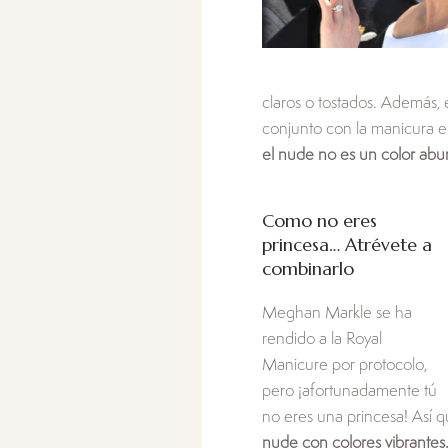
claros o tostados. Además,
conjunto con la manicura e
el nude no es un color abu
Como no eres
princesa… Atrévete a
combinarlo
Meghan Markle se ha
rendido a la Royal
Manicure por protocolo,
pero ¡afortunadamente tú
no eres una princesa! Así 
nude con colores vibrantes.