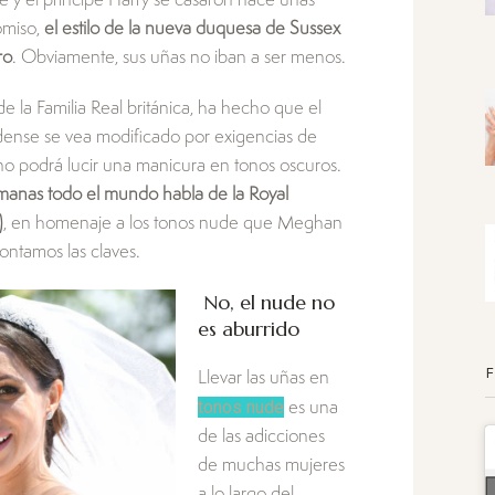
 y el príncipe Harry se casaron hace unas
omiso,
el estilo de la nueva duquesa de Sussex
ro
. Obviamente, sus uñas no iban a ser menos.
e la Familia Real británica, ha hecho que el
nidense se vea modificado por exigencias de
no podrá lucir una manicura en tonos oscuros.
emanas todo el mundo habla de la Royal
)
, en homenaje a los tonos nude que Meghan
ontamos las claves.
No, el nude no
es aburrido
Llevar las uñas en
tonos nude
es una
de las adicciones
de muchas mujeres
a lo largo del