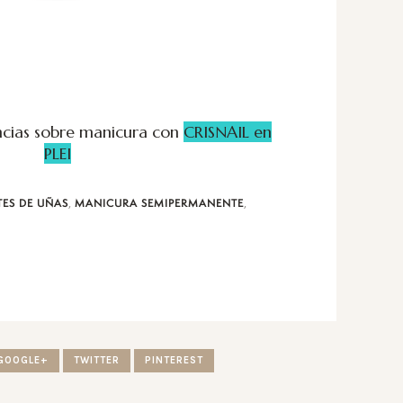
cias sobre manicura con
CRISNAIL en
PLEI
,
,
TES DE UÑAS
MANICURA SEMIPERMANENTE
GOOGLE+
TWITTER
PINTEREST