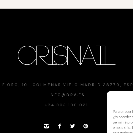
LE ORO, 10 · COLMENAR VIEJO MADRID 28770, ES
INFO@DRV.ES
+34 902 100 021
Para ofrecer 
y/o acceder a
permitirá pr
en este sitio