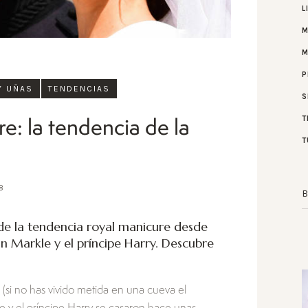
L
M
P
Y UÑAS
TENDENCIAS
S
T
e: la tendencia de la
T
8
e la tendencia royal manicure desde
 Markle y el príncipe Harry. Descubre
si no has vivido metida en una cueva el