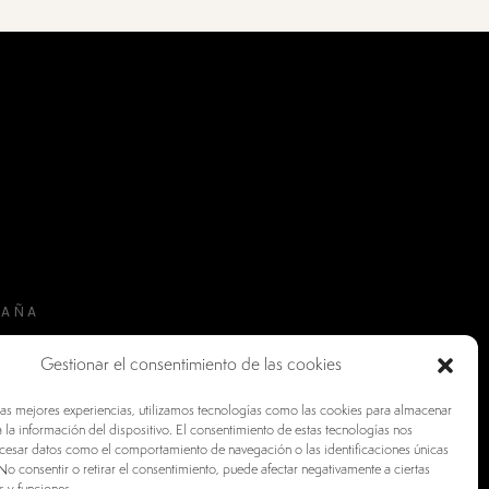
PAÑA
Gestionar el consentimiento de las cookies
las mejores experiencias, utilizamos tecnologías como las cookies para almacenar
 la información del dispositivo. El consentimiento de estas tecnologías nos
ocesar datos como el comportamiento de navegación o las identificaciones únicas
. No consentir o retirar el consentimiento, puede afectar negativamente a ciertas