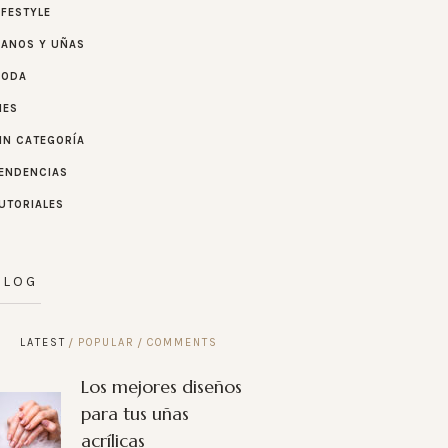
IFESTYLE
ANOS Y UÑAS
MODA
IES
IN CATEGORÍA
ENDENCIAS
UTORIALES
BLOG
LATEST
POPULAR
COMMENTS
Los mejores diseños
para tus uñas
acrílicas