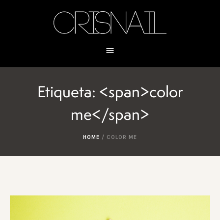
Etiqueta: <span>color
me</span>
HOME
/
COLOR ME