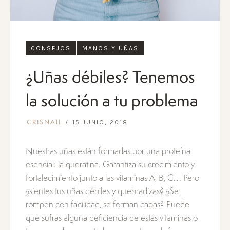
CONSEJOS
MANOS Y UÑAS
¿Uñas débiles? Tenemos
la solución a tu problema
15 JUNIO, 2018
CRISNAIL
Nuestras uñas están formadas por una proteína
esencial: la queratina. Garantiza su crecimiento y
fortalecimiento junto a las vitaminas A, B, C… Pero
¿sientes tus uñas débiles y quebradizas? ¿Se
rompen con facilidad, se forman capas? Puede
que sufras alguna deficiencia de estas vitaminas o