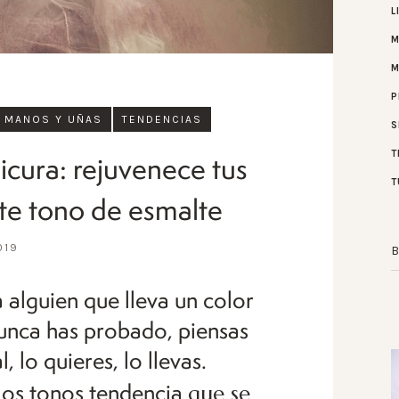
L
M
P
MANOS Y UÑAS
TENDENCIAS
S
T
icura: rejuvenece tus
T
te tono de esmalte
019
a alguien que lleva un color
unca has probado, piensas
, lo quieres, lo llevas.
que se
los tonos tendencia