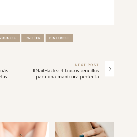
GOOGLE+
TWITTER
PINTEREST
NEXT
POST
 más
#NailHacks: 4 trucos sencillos
elas
para una manicura perfecta