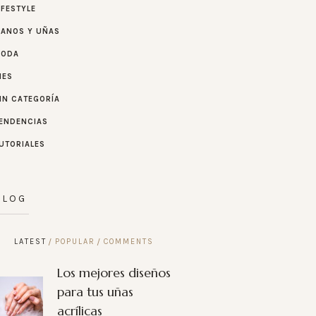
IFESTYLE
ANOS Y UÑAS
MODA
IES
IN CATEGORÍA
ENDENCIAS
UTORIALES
BLOG
LATEST
POPULAR
COMMENTS
Los mejores diseños
para tus uñas
acrílicas