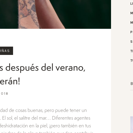
L
M
P
S
UÑAS
T
T
s después del verano,
cerán!
2018
inidad de cosas buenas, pero puede tener un
El sol, el salitre del mar… Diferentes agentes
shidratación en la piel, ¡pero también en tus