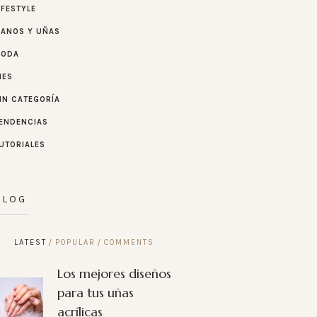
IFESTYLE
ANOS Y UÑAS
MODA
IES
IN CATEGORÍA
ENDENCIAS
UTORIALES
BLOG
LATEST
POPULAR
COMMENTS
Los mejores diseños
para tus uñas
acrílicas