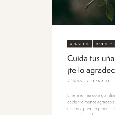
CONSEJOS
MANOS Y 
Cuida tus uña
¡te lo agrade
31 AGOSTO, 
CRISNAIL
El verano trae consigo inf
doble filo menos agradable. 
externos pueden producir de