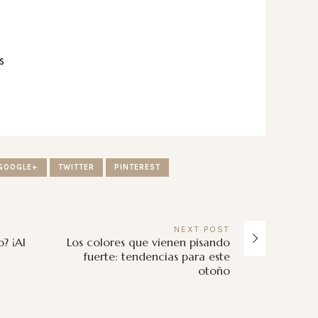
S
GOOGLE+
TWITTER
PINTEREST
NEXT
POST
? ¡Al
Los colores que vienen pisando
fuerte: tendencias para este
otoño