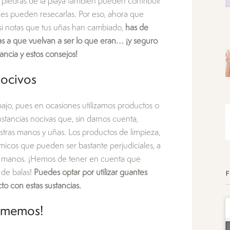
as piedras de la playa también pueden contribuir
ues pueden resecarlas. Por eso, ahora que
si notas que tus uñas han cambiado,
has de
s a que vuelvan a ser lo que eran… ¡y seguro
ncia y estos consejos!
nocivos
jo, pues en ocasiones utilizamos productos o
stancias nocivas que, sin darnos cuenta,
ras manos y uñas. Los productos de limpieza,
micos que pueden ser bastante perjudiciales, a
tus manos. ¡Hemos de tener en cuenta que
 de balas!
Puedes optar por utilizar guantes
to con estas sustancias.
omemos!