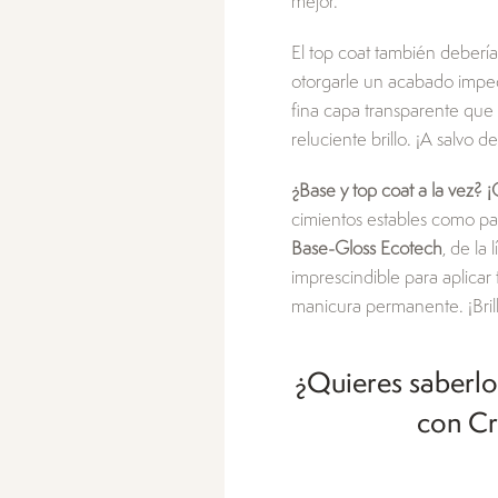
mejor.
El top coat también deberí
otorgarle un acabado impec
fina capa transparente que 
reluciente brillo. ¡A salvo d
¿Base y top coat a la vez? ¡
cimientos estables como p
Base-Gloss Ecotech
, de la
imprescindible para aplicar
manicura permanente. ¡Brill
¿Quieres saberlo
con Cr