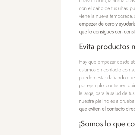
uñas! El cloro, la arena o l
con el daño de tus uñas, p
viene la nueva temporada, 
empezar de cero y ayudarla
que lo consigues con consta
Evita productos 
Hay que empezar desde aba
estamos en contacto con su
pueden estar dañando nuest
por ejemplo, contienen quí
la larga, para la salud de 
nuestra piel no es a prueba
que eviten el contacto direc
¡Somos lo que c