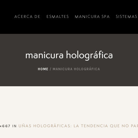
ACERCA DE
ESMALTES
MANICURA SPA
SISTEMAS
manicura holográfica
HOME
/
MANICURA HOLOGRÁFICA
×667 IN
UÑAS HOLOGRÁFICAS: LA TENDENCIA QUE NO PAR