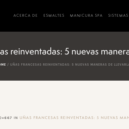
ACERCA DE
ESMALTES
MANICURA SPA
SISTEMAS
as reinventadas: 5 nuevas maneras
OME
/
UÑAS FRANCESAS REINVENTADAS: 5 NUEVAS MANERAS DE LLEVARL
0×667 IN
UÑAS FRANCESAS REINVENTADAS: 5 NUEVAS MAN