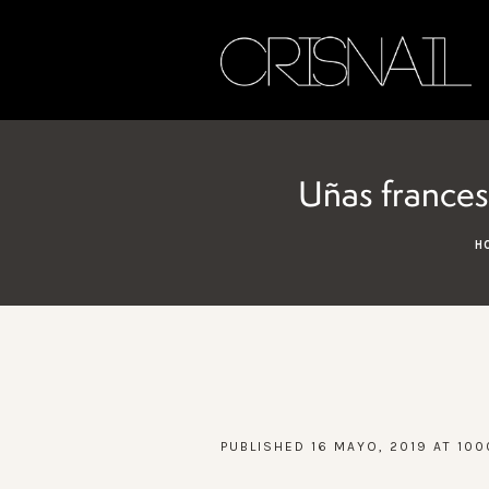
Uñas frances
H
PUBLISHED
16 MAYO, 2019
AT 100