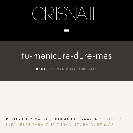
tu-manicura-dure-mas
HOME
/
TU-MANICURA-DURE-MAS
PUBLISHED
7 MARZO, 2018
AT 1000×667 IN
5 TRUCOS
.
INFALIBLES PARA QUE TU MANICURA DURE MÁS