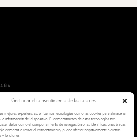
PAÑA
Gestionar el consentimiento de las cookies
las mejores experiencias, utilizamos tecnologías como las cookies para almacenar
 la información del dispositivo. El consentimiento de estas tecnologías nos
ocesar datos como el comportamiento de navegación o las identificaciones únicas
. No consentir o retirar el consentimiento, puede afectar negativamente a ciertas
s y funciones.