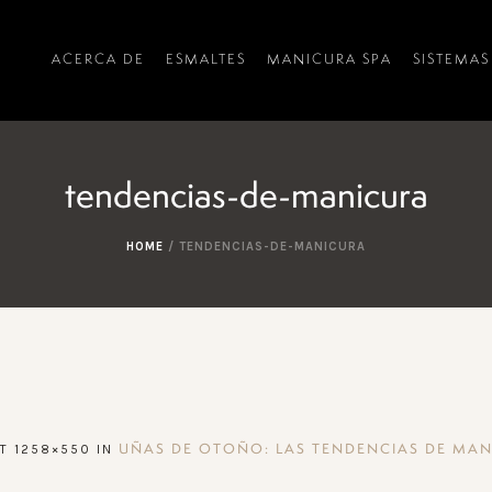
ACERCA DE
ESMALTES
MANICURA SPA
SISTEMAS
tendencias-de-manicura
HOME
/
TENDENCIAS-DE-MANICURA
T 1258×550 IN
UÑAS DE OTOÑO: LAS TENDENCIAS DE MA