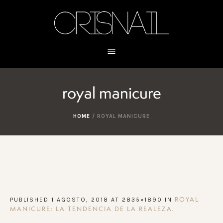
royal manicure
HOME
/
ROYAL MANICURE
PUBLISHED
1 AGOSTO, 2018
AT 2835×1890 IN
ROYAL
.
MANICURE: LA TENDENCIA DE LA REALEZA