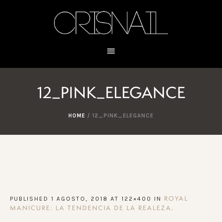
12_PINK_ELEGANCE
HOME
/
12_PINK_ELEGANCE
PUBLISHED
1 AGOSTO, 2018
AT 122×400 IN
ROYAL
.
MANICURE: LA TENDENCIA DE LA REALEZA