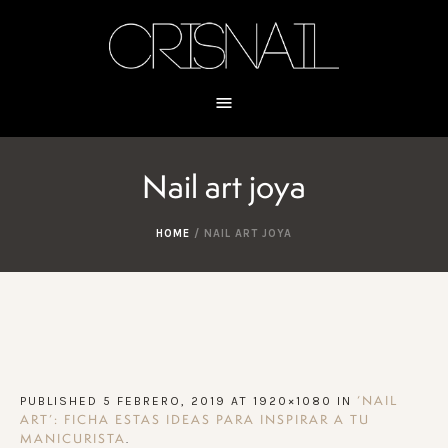
Nail art joya
HOME
/
NAIL ART JOYA
PUBLISHED
5 FEBRERO, 2019
AT 1920×1080 IN
‘NAIL
ART’: FICHA ESTAS IDEAS PARA INSPIRAR A TU
.
MANICURISTA