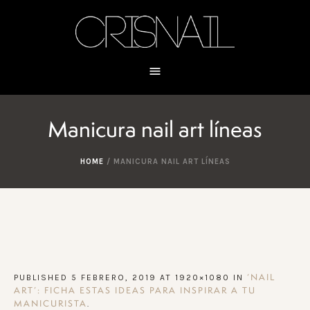
Manicura nail art líneas
HOME
/
MANICURA NAIL ART LÍNEAS
PUBLISHED
5 FEBRERO, 2019
AT 1920×1080 IN
‘NAIL
ART’: FICHA ESTAS IDEAS PARA INSPIRAR A TU
.
MANICURISTA