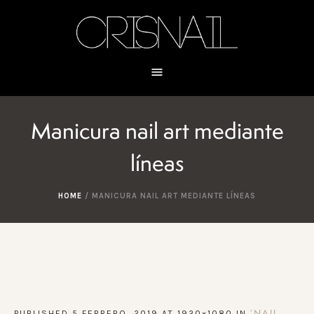
Manicura nail art mediante
líneas
HOME
/
MANICURA NAIL ART MEDIANTE LÍNEAS
PUBLISHED
5 FEBRERO, 2019
AT 1920×1080 IN
‘NAIL