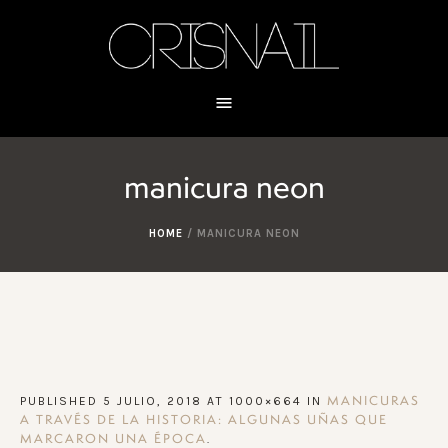
manicura neon
HOME
/
MANICURA NEON
PUBLISHED
5 JULIO, 2018
AT 1000×664 IN
MANICURAS
A TRAVÉS DE LA HISTORIA: ALGUNAS UÑAS QUE
.
MARCARON UNA ÉPOCA