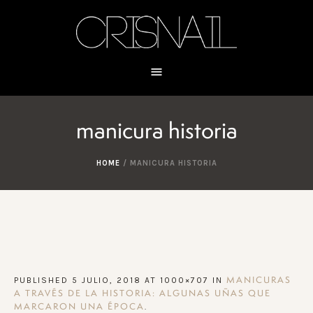
manicura historia
HOME
/
MANICURA HISTORIA
PUBLISHED
5 JULIO, 2018
AT 1000×707 IN
MANICURAS
A TRAVÉS DE LA HISTORIA: ALGUNAS UÑAS QUE
.
MARCARON UNA ÉPOCA