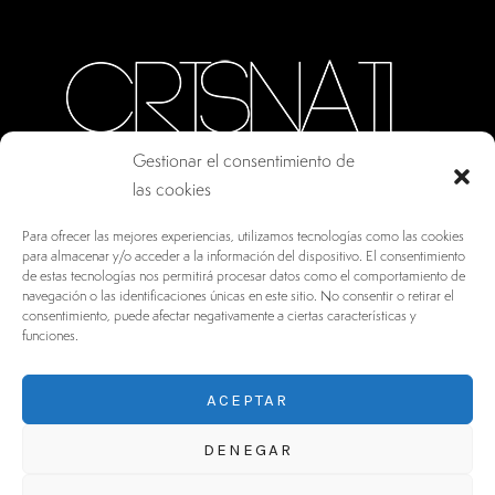
Gestionar el consentimiento de
las cookies
CALLE ORO, 10 · COLMENAR VIEJO MADRID
Para ofrecer las mejores experiencias, utilizamos tecnologías como las cookies
28770, ESPAÑA
para almacenar y/o acceder a la información del dispositivo. El consentimiento
de estas tecnologías nos permitirá procesar datos como el comportamiento de
INFO@DRV.ES
navegación o las identificaciones únicas en este sitio. No consentir o retirar el
consentimiento, puede afectar negativamente a ciertas características y
+34 902 100 021
funciones.
ACEPTAR
DENEGAR