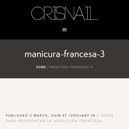
manicura-francesa-3
HOME
/
MANICURA-FRANCESA-3
PUBLISHED
5 MARZO, 2018
AT 1000×667 IN
5 IDEAS
.
PARA REINVENTAR LA MANICURA FRANCESA