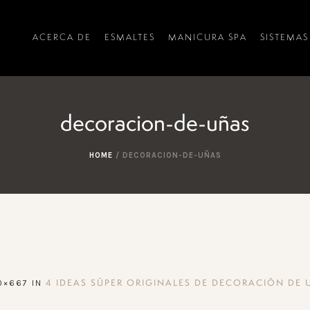
ACERCA DE
ESMALTES
MANICURA SPA
SISTEMAS
decoracion-de-uñas
HOME
/
DECORACION-DE-UÑAS
0×667 IN
4 IDEAS SÚPER ORIGINALES DE DECORACIÓN DE 