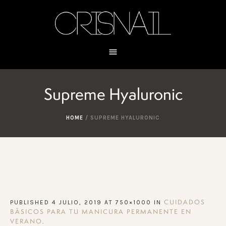
Supreme Hyaluronic
HOME
/
SUPREME HYALURONIC
PUBLISHED
4 JULIO, 2019
AT 750×1000 IN
CUIDADOS
BÁSICOS PARA TU MANICURA PERMANENTE EN
.
VERANO