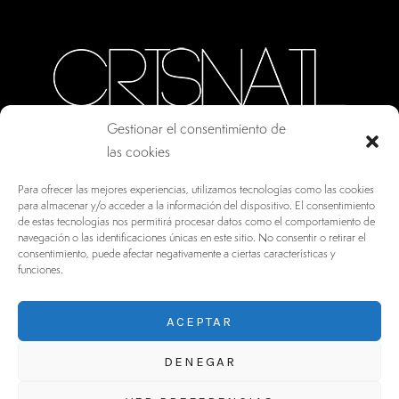
Gestionar el consentimiento de
las cookies
CALLE ORO, 10 · COLMENAR VIEJO MADRID
Para ofrecer las mejores experiencias, utilizamos tecnologías como las cookies
28770, ESPAÑA
para almacenar y/o acceder a la información del dispositivo. El consentimiento
de estas tecnologías nos permitirá procesar datos como el comportamiento de
INFO@DRV.ES
navegación o las identificaciones únicas en este sitio. No consentir o retirar el
consentimiento, puede afectar negativamente a ciertas características y
+34 902 100 021
funciones.
ACEPTAR
DENEGAR