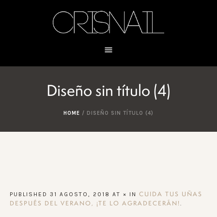
Diseño sin título (4)
HOME
/
DISEÑO SIN TÍTULO (4)
PUBLISHED
31 AGOSTO, 2018
AT × IN
CUIDA TUS UÑAS
.
DESPUÉS DEL VERANO, ¡TE LO AGRADECERÁN!