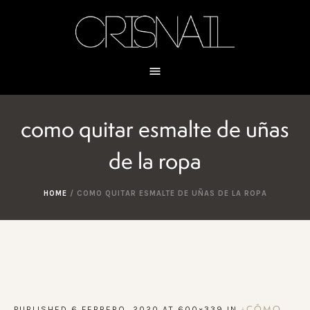
como quitar esmalte de uñas
de la ropa
HOME
/
COMO QUITAR ESMALTE DE UÑAS DE LA ROPA
PUBLISHED
6 FEBRERO, 2020
AT 600×339 IN
¿CÓMO