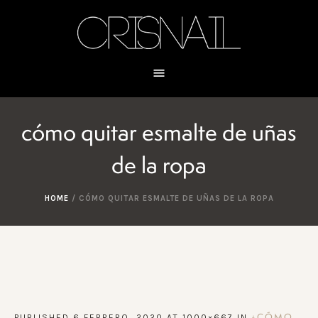
cómo quitar esmalte de uñas
de la ropa
HOME
/
CÓMO QUITAR ESMALTE DE UÑAS DE LA ROPA
PUBLISHED
6 FEBRERO, 2020
AT 1000×667 IN
¿CÓMO