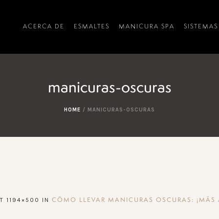
ACERCA DE
ESMALTES
MANICURA SPA
SISTEMAS
manicuras-oscuras
HOME
/
MANICURAS-OSCURAS
T 1194×500 IN
CÓMO LLEVAR MANICURAS OSCURAS: ¡MÁS 