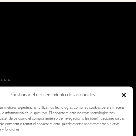
PAÑA
Gestionar el consentimiento de las cookies
las mejores experiencias, utilizamos tecnologías como las cookies para almacenar
 la información del dispositivo. El consentimiento de estas tecnologías nos
ocesar datos como el comportamiento de navegación o las identificaciones únicas
. No consentir o retirar el consentimiento, puede afectar negativamente a ciertas
s y funciones.