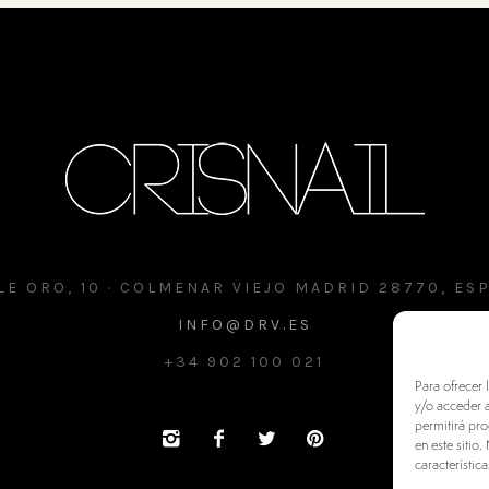
LE ORO, 10 · COLMENAR VIEJO MADRID 28770, ES
INFO@DRV.ES
+34 902 100 021
Para ofrecer 
y/o acceder a
permitirá pr
en este sitio
característica