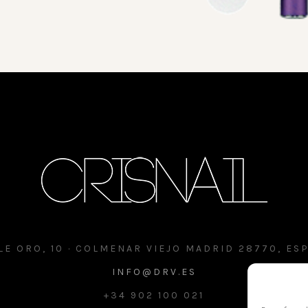
LE ORO, 10 · COLMENAR VIEJO MADRID 28770, ES
INFO@DRV.ES
+34 902 100 021