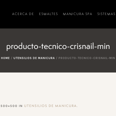
ACERCA DE
ESMALTES
MANICURA SPA
SISTEMAS
producto-tecnico-crisnail-min
HOME
/
UTENSILIOS DE MANICURA
/
PRODUCTO-TECNICO-CRISNAIL-MIN
 500×500 IN
.
UTENSILIOS DE MANICURA