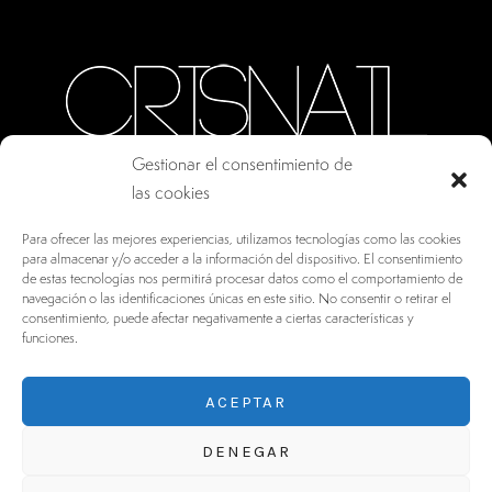
Gestionar el consentimiento de
las cookies
CALLE ORO, 10 · COLMENAR VIEJO MADRID
Para ofrecer las mejores experiencias, utilizamos tecnologías como las cookies
28770, ESPAÑA
para almacenar y/o acceder a la información del dispositivo. El consentimiento
de estas tecnologías nos permitirá procesar datos como el comportamiento de
INFO@DRV.ES
navegación o las identificaciones únicas en este sitio. No consentir o retirar el
consentimiento, puede afectar negativamente a ciertas características y
+34 902 100 021
funciones.
ACEPTAR
DENEGAR