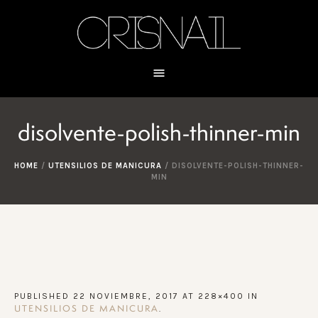
disolvente-polish-thinner-min
HOME
/
UTENSILIOS DE MANICURA
/
DISOLVENTE-POLISH-THINNER-
MIN
PUBLISHED
22 NOVIEMBRE, 2017
AT 228×400 IN
.
UTENSILIOS DE MANICURA