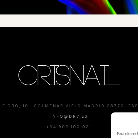
LE ORO, 10 · COLMENAR VIEJO MADRID 28770, ES
INFO@DRV.ES
+34 902 100 021
Para ofrecer 