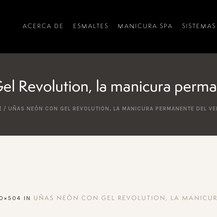
ACERCA DE
ESMALTES
MANICURA SPA
SISTEMAS
el Revolution, la manicura perma
E
/
UÑAS NEÓN CON GEL REVOLUTION, LA MANICURA PERMANENTE DEL V
0×504 IN
UÑAS NEÓN CON GEL REVOLUTION, LA MANICU