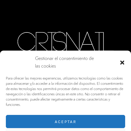
Gestionar el consentimiento de
las cookies
CALLE ORO, 10 · COLMENAR VIEJO MADRID
Para ofrecer las mejores experiencias, utilizamos tecnologías como las cookies
28770, ESPAÑA
para almacenar y/o acceder a la información del dispositivo. El consentimiento
de estas tecnologías nos permitirá procesar datos como el comportamiento de
INFO@DRV.ES
navegación o las identificaciones únicas en este sitio. No consentir o retirar el
consentimiento, puede afectar negativamente a ciertas características y
+34 902 100 021
funciones.
ACEPTAR