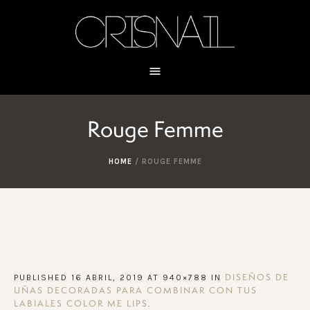
Rouge Femme
HOME
/
ROUGE FEMME
PUBLISHED
16 ABRIL, 2019
AT 940×788 IN
DISEÑOS DE
UÑAS DECORADAS PARA COMBINAR CON TUS
.
LABIALES COLOR ME LIPS