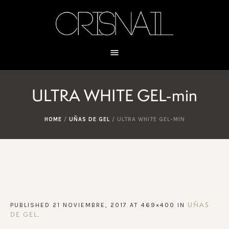
ULTRA WHITE GEL-min
HOME
/
UÑAS DE GEL
/
ULTRA WHITE GEL-MIN
PUBLISHED
21 NOVIEMBRE, 2017
AT 469×400 IN
UÑAS
.
DE GEL