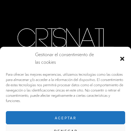
Gestionar el consentimiento de
las cookies
CALLE ORO, 10 · COLMENAR VIEJO MADRID
Para ofrecer las mejores experiencias, utilizamos tecnologías como las cookies
28770, ESPAÑA
para almacenar y/o acceder a la información del dispositivo. El consentimiento
de estas tecnologías nos permitirá procesar datos como el comportamiento de
INFO@DRV.ES
navegación o las identificaciones únicas en este sitio. No consentir o retirar el
consentimiento, puede afectar negativamente a ciertas características y
+34 902 100 021
funciones.
ACEPTAR
DENEGAR