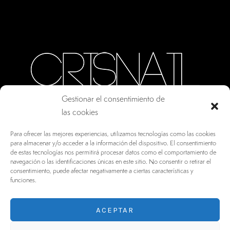
Gestionar el consentimiento de
las cookies
CALLE ORO, 10 · COLMENAR VIEJO MADRID
Para ofrecer las mejores experiencias, utilizamos tecnologías como las cookies
28770, ESPAÑA
para almacenar y/o acceder a la información del dispositivo. El consentimiento
de estas tecnologías nos permitirá procesar datos como el comportamiento de
INFO@DRV.ES
navegación o las identificaciones únicas en este sitio. No consentir o retirar el
consentimiento, puede afectar negativamente a ciertas características y
+34 902 100 021
funciones.
ACEPTAR