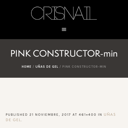
PINK CONSTRUCTOR-min
HOME
/
UÑAS DE GEL
/
PINK CONSTRUCTOR-MIN
PUBLISHED
21 NOVIEMBRE, 2017
AT 461×400 IN
UÑAS
.
DE GEL