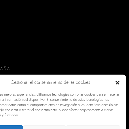
PAÑA
Gestionar el consentimiento de las cookies
las mejores experiencias, utilizamos tecnologías como las cookies para almacenar
 la información del dispositivo. El consentimiento de estas tecnologías nos
ocesar datos como el comportamiento de navegación o las identificaciones únicas
. No consentir o retirar el consentimiento, puede afectar negativamente a ciertas
s y funciones.