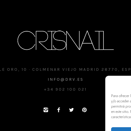
LE ORO, 10 · COLMENAR VIEJO MADRID 28770, ES
INFO@DRV.ES
+34 902 100 021
Para ofrecer 
y/o acceder a
permitirá pr
en este sitio
característica