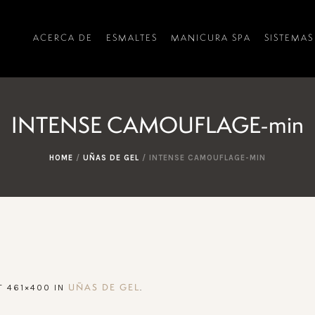
ACERCA DE
ESMALTES
MANICURA SPA
SISTEMAS
INTENSE CAMOUFLAGE-min
HOME
/
UÑAS DE GEL
/
INTENSE CAMOUFLAGE-MIN
T 461×400 IN
.
UÑAS DE GEL