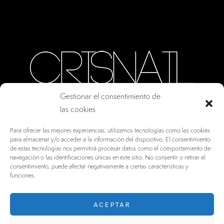
Gestionar el consentimiento de
las cookies
CALLE ORO, 10 · COLMENAR VIEJO MADRID
Para ofrecer las mejores experiencias, utilizamos tecnologías como las cookies
28770, ESPAÑA
para almacenar y/o acceder a la información del dispositivo. El consentimiento
de estas tecnologías nos permitirá procesar datos como el comportamiento de
INFO@DRV.ES
navegación o las identificaciones únicas en este sitio. No consentir o retirar el
consentimiento, puede afectar negativamente a ciertas características y
+34 902 100 021
funciones.
ACEPTAR