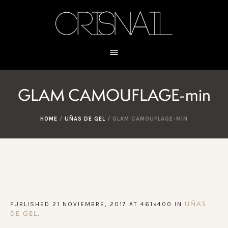
GLAM CAMOUFLAGE-min
HOME
/
UÑAS DE GEL
/
GLAM CAMOUFLAGE-MIN
PUBLISHED
21 NOVIEMBRE, 2017
AT 461×400 IN
UÑAS
.
DE GEL