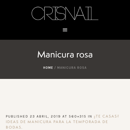
Manicura rosa
HOME
/
MANICURA ROSA
PUBLISHED
23 ABRIL, 2019
AT 560×315 IN
¿TE CASAS?
IDEAS DE MANICURA PARA LA TEMPORADA DE
.
BODAS