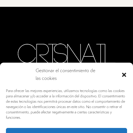
Gestionar el consentimiento de
las cookies
CALLE ORO, 10 · COLMENAR VIEJO MADRID
Para ofrecer las mejores experiencias, utilizamos tecnologías como las cookies
28770, ESPAÑA
para almacenar y/o acceder a la información del dispositivo. El consentimiento
de estas tecnologías nos permitirá procesar datos como el comportamiento de
INFO@DRV.ES
navegación o las identificaciones únicas en este sitio. No consentir o retirar el
consentimiento, puede afectar negativamente a ciertas características y
+34 902 100 021
funciones.