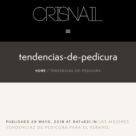
tendencias-de-pedicura
HOME
/
TENDENCIAS-DE-PEDICURA
PUBLISHED
29 MAYO, 2018
AT 947×631 IN
LAS MEJORES
.
TENDENCIAS DE PEDICURA PARA EL VERANO