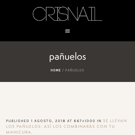
pañuelos
HOME
/
PAÑUELOS
PUBLISHED
1 AGOSTO, 2018
AT 667×1000 IN
SE LLEVAN
LOS PAÑUELOS: ASÍ LOS COMBINARÁS CON TU
.
MANICURA