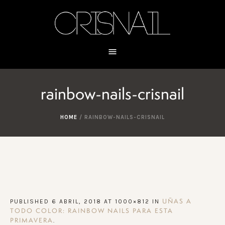
rainbow-nails-crisnail
HOME
/
RAINBOW-NAILS-CRISNAIL
PUBLISHED
6 ABRIL, 2018
AT 1000×812 IN
UÑAS A
TODO COLOR: RAINBOW NAILS PARA ESTA
.
PRIMAVERA