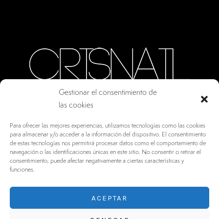
Gestionar el consentimiento de
las cookies
CALLE ORO, 10 · COLMENAR VIEJO MADRID
Para ofrecer las mejores experiencias, utilizamos tecnologías como las cookies
28770, ESPAÑA
para almacenar y/o acceder a la información del dispositivo. El consentimiento
de estas tecnologías nos permitirá procesar datos como el comportamiento de
INFO@DRV.ES
navegación o las identificaciones únicas en este sitio. No consentir o retirar el
consentimiento, puede afectar negativamente a ciertas características y
+34 902 100 021
funciones.
ACEPTAR