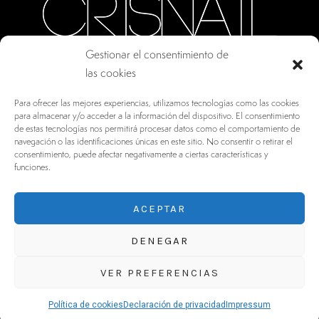
Gestionar el consentimiento de
las cookies
CALLE ORO, 10 · COLMENAR VIEJO MADRID
Para ofrecer las mejores experiencias, utilizamos tecnologías como las cookies
28770, ESPAÑA
para almacenar y/o acceder a la información del dispositivo. El consentimiento
de estas tecnologías nos permitirá procesar datos como el comportamiento de
INFO@DRV.ES
navegación o las identificaciones únicas en este sitio. No consentir o retirar el
consentimiento, puede afectar negativamente a ciertas características y
+34 902 100 021
funciones.
ACEPTAR
DENEGAR
VER PREFERENCIAS
Crisnail 2017 | Todos los derechos reservados
Política de cookies
Declaración de privacidad
Impressum