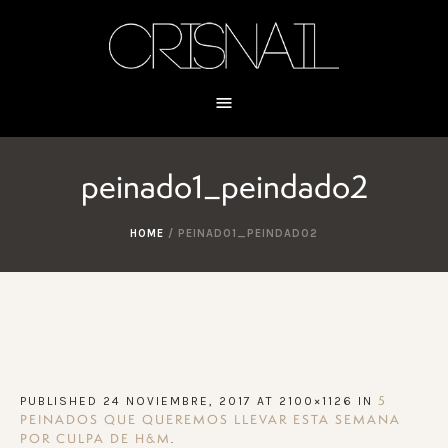
peinado1_peindado2
HOME
/
PEINADO1_PEINDADO2
PUBLISHED
24 NOVIEMBRE, 2017
AT 2100×1126 IN
5
PEINADOS QUE QUEREMOS LLEVAR ESTA SEMANA
.
POR CULPA DE H&M