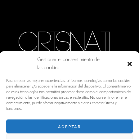
Gestionar el consentimiento de
las cookies
CALLE ORO, 10 · COLMENAR VIEJO MADRID
Para ofrecer las mejores experiencias, utilizamos tecnologías como las cookies
28770, ESPAÑA
para almacenar y/o acceder a la información del dispositivo. El consentimiento
de estas tecnologías nos permitirá procesar datos como el comportamiento de
INFO@DRV.ES
navegación o las identificaciones únicas en este sitio. No consentir o retirar el
consentimiento, puede afectar negativamente a ciertas características y
+34 902 100 021
funciones.
ACEPTAR