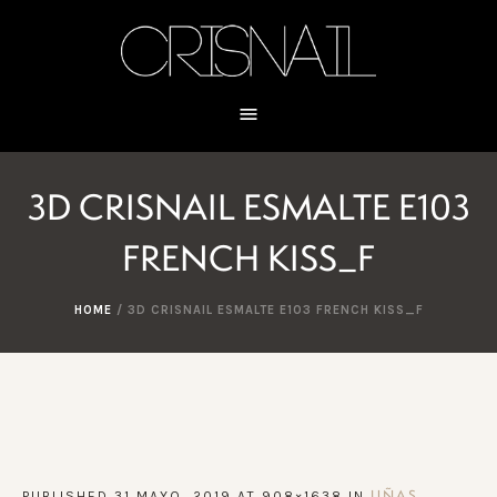
3D CRISNAIL ESMALTE E103
FRENCH KISS_F
HOME
/
3D CRISNAIL ESMALTE E103 FRENCH KISS_F
PUBLISHED
31 MAYO, 2019
AT 908×1638 IN
UÑAS