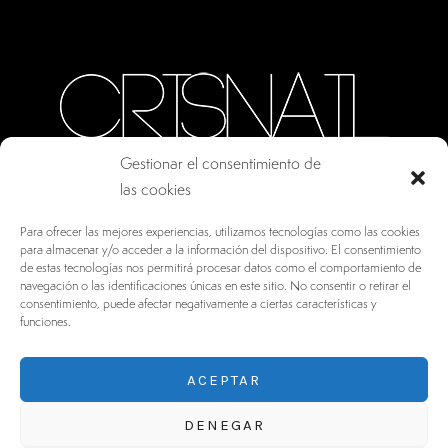
Gestionar el consentimiento de
las cookies
CALLE ORO, 10 · COLMENAR VIEJO MADRID
Para ofrecer las mejores experiencias, utilizamos tecnologías como las cookies
28770, ESPAÑA
para almacenar y/o acceder a la información del dispositivo. El consentimiento
de estas tecnologías nos permitirá procesar datos como el comportamiento de
INFO@DRV.ES
navegación o las identificaciones únicas en este sitio. No consentir o retirar el
consentimiento, puede afectar negativamente a ciertas características y
+34 902 100 021
funciones.
ACEPTAR
DENEGAR