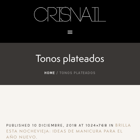
Tonos plateados
HOME
/
TONOS PLATEADOS
PUBLISHED
10 DICIEMBRE, 2018
AT 1024×768 IN
BRILLA
ESTA NOCHEVIEJA: IDEAS DE MANICURA PARA EL
.
AÑO NUEVO