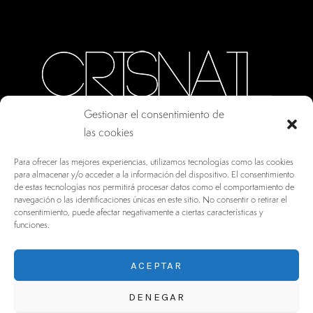
Gestionar el consentimiento de
las cookies
CALLE ORO, 10 · COLMENAR VIEJO MADRID
Para ofrecer las mejores experiencias, utilizamos tecnologías como las cookies
28770, ESPAÑA
para almacenar y/o acceder a la información del dispositivo. El consentimiento
de estas tecnologías nos permitirá procesar datos como el comportamiento de
INFO@DRV.ES
navegación o las identificaciones únicas en este sitio. No consentir o retirar el
consentimiento, puede afectar negativamente a ciertas características y
+34 902 100 021
funciones.
ACEPTAR
DENEGAR