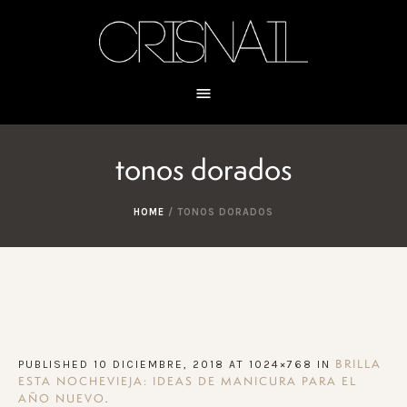
tonos dorados
HOME
/
TONOS DORADOS
PUBLISHED
10 DICIEMBRE, 2018
AT 1024×768 IN
BRILLA
ESTA NOCHEVIEJA: IDEAS DE MANICURA PARA EL
.
AÑO NUEVO